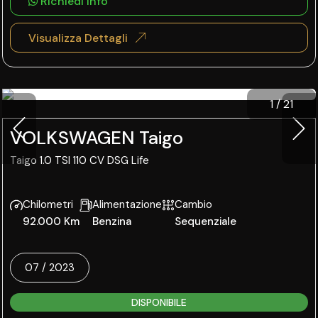
Richiedi info
Visualizza Dettagli
1
/
21
VOLKSWAGEN Taigo
Taigo 1.0 TSI 110 CV DSG Life
Chilometri
Alimentazione
Cambio
92.000 Km
Benzina
Sequenziale
07 / 2023
DISPONIBILE