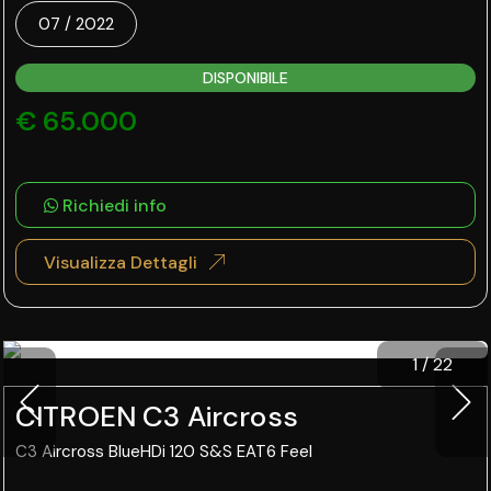
07 / 2022
DISPONIBILE
€ 65.000
Richiedi info
Visualizza Dettagli
1
/
22
CITROEN C3 Aircross
C3 Aircross BlueHDi 120 S&S EAT6 Feel